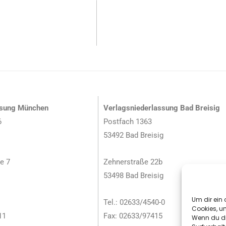
ssung München
Verlagsniederlassung Bad Breisig
6
Postfach 1363
53492 Bad Breisig
e 7
Zehnerstraße 22b
53498 Bad Breisig
Um dir ein 
Tel.: 02633/4540-0
Cookies, u
11
Fax: 02633/97415
Wenn du di