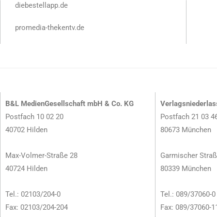
diebestellapp.de
promedia-thekentv.de
B&L MedienGesellschaft mbH & Co. KG
Verlagsniederla
Postfach 10 02 20
Postfach 21 03 4
40702 Hilden
80673 München
Max-Volmer-Straße 28
Garmischer Straß
40724 Hilden
80339 München
Tel.: 02103/204-0
Tel.: 089/37060-0
Fax: 02103/204-204
Fax: 089/37060-1