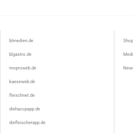
blmedien.de
Sho
blgastro.de
Medi
moproweb.de
News
kaeseweb.de
fleischnet.de
diehaccpapp.de
diefleischerapp.de