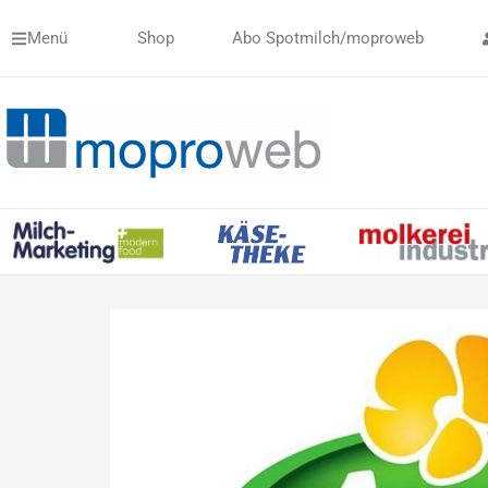
Zum
Menü
Shop
Abo Spotmilch/moproweb
Inhalt
springen