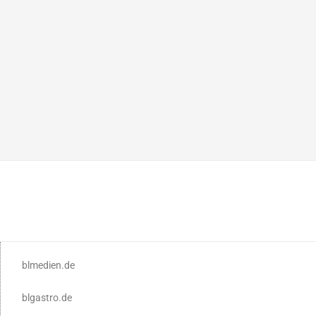
blmedien.de
blgastro.de