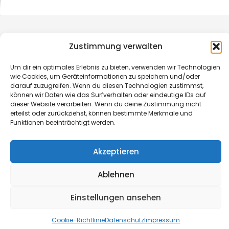
Zustimmung verwalten
Um dir ein optimales Erlebnis zu bieten, verwenden wir Technologien
wie Cookies, um Geräteinformationen zu speichern und/oder
darauf zuzugreifen. Wenn du diesen Technologien zustimmst,
können wir Daten wie das Surfverhalten oder eindeutige IDs auf
dieser Website verarbeiten. Wenn du deine Zustimmung nicht
erteilst oder zurückziehst, können bestimmte Merkmale und
Funktionen beeinträchtigt werden.
© B&L MedienGesellschaft mbH & Co. KG
Akzeptieren
Made with ♥ by HLT GmbH & Co. KG
Ablehnen
Einstellungen ansehen
Cookie-Richtlinie
Datenschutz
Impressum