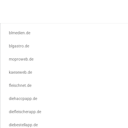
blmedien.de
blgastro.de
moproweb.de
kaeseweb.de
fleischnet.de
diehaccpapp.de
diefleischerapp.de
diebestellapp.de