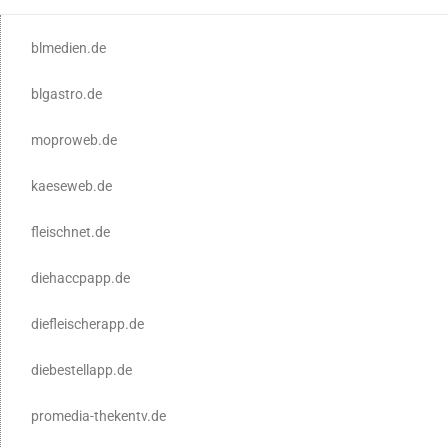
blmedien.de
blgastro.de
moproweb.de
kaeseweb.de
fleischnet.de
diehaccpapp.de
diefleischerapp.de
diebestellapp.de
promedia-thekentv.de