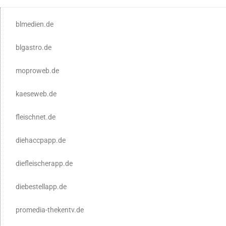
blmedien.de
blgastro.de
moproweb.de
kaeseweb.de
fleischnet.de
diehaccpapp.de
diefleischerapp.de
diebestellapp.de
promedia-thekentv.de