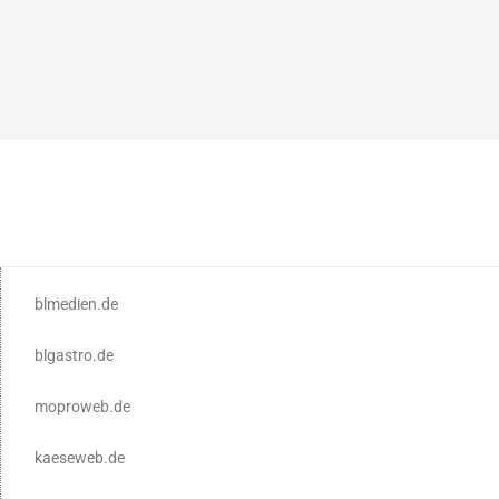
blmedien.de
blgastro.de
moproweb.de
kaeseweb.de