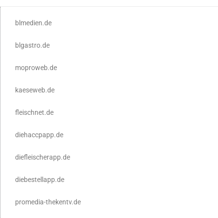
blmedien.de
blgastro.de
moproweb.de
kaeseweb.de
fleischnet.de
diehaccpapp.de
diefleischerapp.de
diebestellapp.de
promedia-thekentv.de