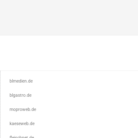
blmedien.de
blgastro.de
moproweb.de
kaeseweb.de
fleischnet.de