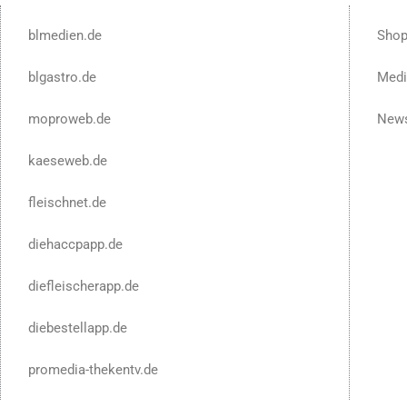
blmedien.de
Sho
blgastro.de
Medi
moproweb.de
News
kaeseweb.de
fleischnet.de
diehaccpapp.de
diefleischerapp.de
diebestellapp.de
promedia-thekentv.de