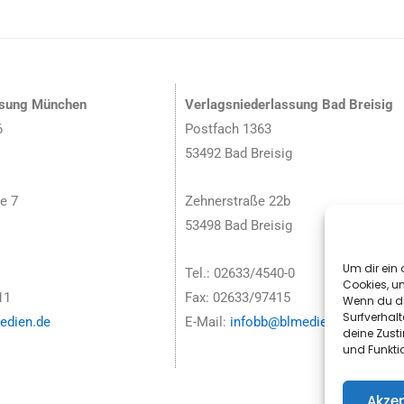
ssung München
Verlagsniederlassung Bad Breisig
6
Postfach 1363
53492 Bad Breisig
e 7
Zehnerstraße 22b
53498 Bad Breisig
Um dir ein 
Tel.: 02633/4540-0
Cookies, u
11
Fax: 02633/97415
Wenn du di
Surfverhalt
dien.de
E-Mail:
infobb@blmedien.de
deine Zust
und Funkti
Akzep