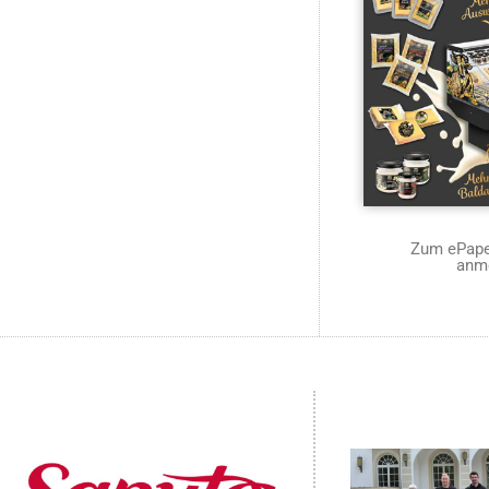
Zum ePaper
anm