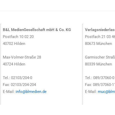
B&L MedienGesellschaft mbH & Co. KG
Verlagsniederla
Postfach 10 02 20
Postfach 21 03 4
40702 Hilden
80673 München
Max-Volmer-Straße 28
Garmischer Straß
40724 Hilden
80339 München
Tel.: 02103/204-0
Tel.: 089/37060-0
Fax: 02103/204-204
Fax: 089/37060-1
E-Mail:
info@blmedien.de
E-Mail:
muc@blme