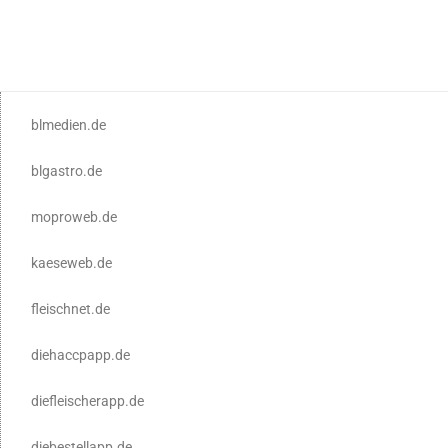
blmedien.de
blgastro.de
moproweb.de
kaeseweb.de
fleischnet.de
diehaccpapp.de
diefleischerapp.de
diebestellapp.de