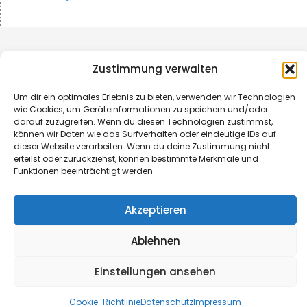
Zustimmung verwalten
Um dir ein optimales Erlebnis zu bieten, verwenden wir Technologien
wie Cookies, um Geräteinformationen zu speichern und/oder
darauf zuzugreifen. Wenn du diesen Technologien zustimmst,
können wir Daten wie das Surfverhalten oder eindeutige IDs auf
dieser Website verarbeiten. Wenn du deine Zustimmung nicht
erteilst oder zurückziehst, können bestimmte Merkmale und
Funktionen beeinträchtigt werden.
© B&L MedienGesellschaft mbH & Co. KG
Akzeptieren
Made with ♥ by HLT GmbH & Co. KG
Ablehnen
Einstellungen ansehen
Cookie-Richtlinie
Datenschutz
Impressum