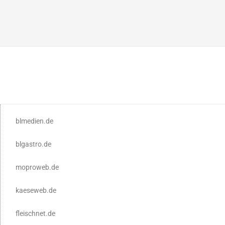
blmedien.de
blgastro.de
moproweb.de
kaeseweb.de
fleischnet.de