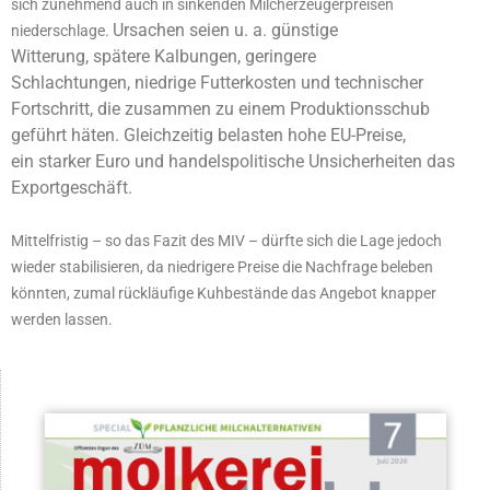
sich zunehmend auch in sinkenden Milcherzeugerpreisen
Ursachen seien u. a.
günstige
niederschlage.
Witterung
,
spätere Kalbungen
,
geringere
Schlachtungen
,
niedrige Futterkosten
und
technischer
Fortschritt
, die zusammen zu einem Produktionsschub
geführt häten. Gleichzeitig belasten
hohe EU-Preise
,
ein
starker Euro
und
handelspolitische Unsicherheiten
das
Exportgeschäft.
Mittelfristig – so das Fazit des MIV – dürfte sich die Lage jedoch
wieder stabilisieren, da niedrigere Preise die Nachfrage beleben
könnten, zumal rückläufige Kuhbestände das Angebot knapper
werden lassen.