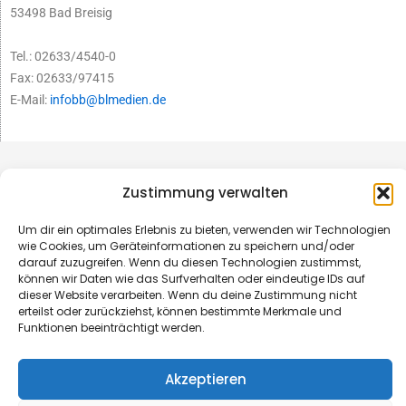
53498 Bad Breisig
Tel.: 02633/4540-0
Fax: 02633/97415
E-Mail:
infobb@blmedien.de
Zustimmung verwalten
Um dir ein optimales Erlebnis zu bieten, verwenden wir Technologien
wie Cookies, um Geräteinformationen zu speichern und/oder
darauf zuzugreifen. Wenn du diesen Technologien zustimmst,
können wir Daten wie das Surfverhalten oder eindeutige IDs auf
dieser Website verarbeiten. Wenn du deine Zustimmung nicht
erteilst oder zurückziehst, können bestimmte Merkmale und
Funktionen beeinträchtigt werden.
© B&L MedienGesellschaft mbH & Co. KG
Akzeptieren
Made with ♥ by HLT GmbH & Co. KG