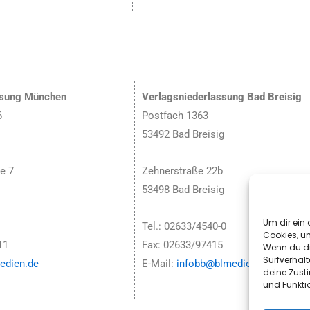
ssung München
Verlagsniederlassung Bad Breisig
6
Postfach 1363
53492 Bad Breisig
e 7
Zehnerstraße 22b
53498 Bad Breisig
Um dir ein 
Tel.: 02633/4540-0
Cookies, u
11
Fax: 02633/97415
Wenn du di
Surfverhalt
dien.de
E-Mail:
infobb@blmedien.de
deine Zust
und Funkti