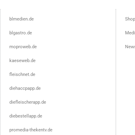
blmedien.de
Sho
blgastro.de
Medi
moproweb.de
News
kaeseweb.de
fleischnet.de
diehaccpapp.de
diefleischerapp.de
diebestellapp.de
promedia-thekentv.de