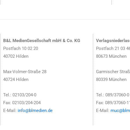
B&L MedienGesellschaft mbH & Co. KG
Verlagsniederla
Postfach 10 02 20
Postfach 21 03 4
40702 Hilden
80673 München
Max-Volmer-Straße 28
Garmischer Straß
40724 Hilden
80339 München
Tel.: 02103/204-0
Tel.: 089/37060-0
Fax: 02103/204-204
Fax: 089/37060-1
E-Mail:
info@blmedien.de
E-Mail:
muc@blme