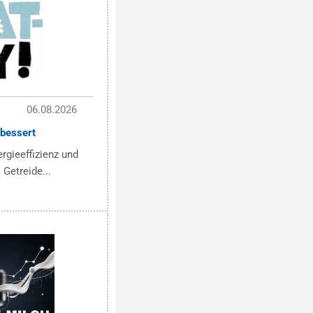
06.08.2026
bessert
ergieeffizienz und
 Getreide...