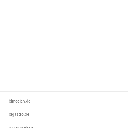
blmedien.de
blgastro.de
moproweb.de