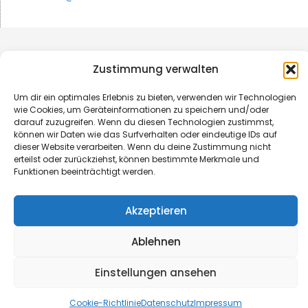
Zustimmung verwalten
Um dir ein optimales Erlebnis zu bieten, verwenden wir Technologien
wie Cookies, um Geräteinformationen zu speichern und/oder
darauf zuzugreifen. Wenn du diesen Technologien zustimmst,
können wir Daten wie das Surfverhalten oder eindeutige IDs auf
dieser Website verarbeiten. Wenn du deine Zustimmung nicht
erteilst oder zurückziehst, können bestimmte Merkmale und
Funktionen beeinträchtigt werden.
© B&L MedienGesellschaft mbH & Co. KG
Akzeptieren
Made with ♥ by HLT GmbH & Co. KG
Ablehnen
Einstellungen ansehen
Cookie-Richtlinie
Datenschutz
Impressum