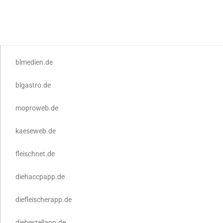
blmedien.de
blgastro.de
moproweb.de
kaeseweb.de
fleischnet.de
diehaccpapp.de
diefleischerapp.de
diebestellapp.de