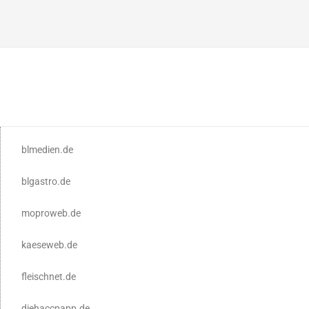
blmedien.de
blgastro.de
moproweb.de
kaeseweb.de
fleischnet.de
diehaccpapp.de