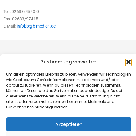
Tel.: 02633/4540-0
Fax: 02633/97415
E-Mail:
infobb@blmedien.de
Zustimmung verwalten
Um dir ein optimales Erlebnis zu bieten, verwenden wir Technologien
wie Cookies, um Geräteinformationen zu speichern und/oder
darauf zuzugreifen. Wenn du diesen Technologien zustimmst,
können wir Daten wie das Surfverhalten oder eindeutige IDs auf
dieser Website verarbeiten. Wenn du deine Zustimmung nicht
erteilst oder zurückziehst, können bestimmte Merkmale und
Funktionen beeinträchtigt werden.
© B&L MedienGesellschaft mbH & Co. KG
Akzeptieren
Made with ♥ by HLT GmbH & Co. KG