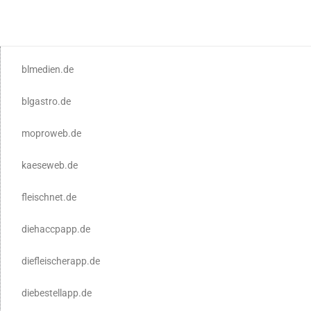
blmedien.de
blgastro.de
moproweb.de
kaeseweb.de
fleischnet.de
diehaccpapp.de
diefleischerapp.de
diebestellapp.de