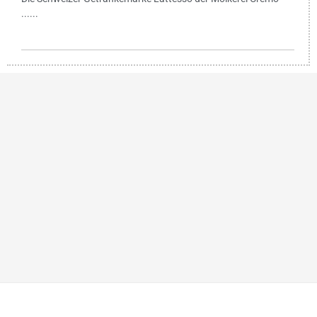
......