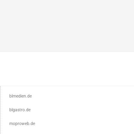
blmedien.de
blgastro.de
moproweb.de