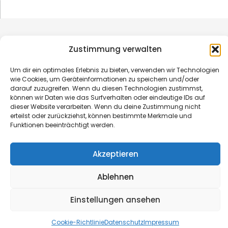
Zustimmung verwalten
Um dir ein optimales Erlebnis zu bieten, verwenden wir Technologien
wie Cookies, um Geräteinformationen zu speichern und/oder
darauf zuzugreifen. Wenn du diesen Technologien zustimmst,
können wir Daten wie das Surfverhalten oder eindeutige IDs auf
dieser Website verarbeiten. Wenn du deine Zustimmung nicht
erteilst oder zurückziehst, können bestimmte Merkmale und
Funktionen beeinträchtigt werden.
© B&L MedienGesellschaft mbH & Co. KG
Akzeptieren
Made with ♥ by HLT GmbH & Co. KG
Ablehnen
Einstellungen ansehen
Cookie-Richtlinie
Datenschutz
Impressum