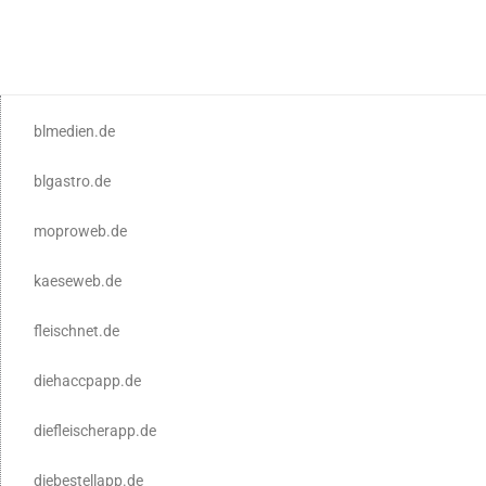
blmedien.de
blgastro.de
moproweb.de
kaeseweb.de
fleischnet.de
diehaccpapp.de
diefleischerapp.de
diebestellapp.de