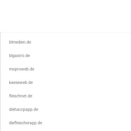
blmedien.de
blgastro.de
moproweb.de
kaeseweb.de
fleischnet.de
diehaccpapp.de
diefleischerapp.de