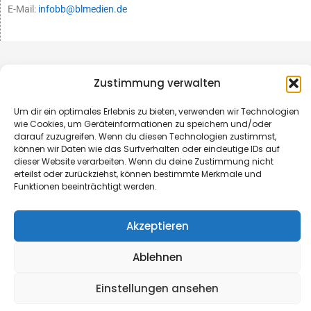
E-Mail:
infobb@blmedien.de
Zustimmung verwalten
Um dir ein optimales Erlebnis zu bieten, verwenden wir Technologien
wie Cookies, um Geräteinformationen zu speichern und/oder
darauf zuzugreifen. Wenn du diesen Technologien zustimmst,
können wir Daten wie das Surfverhalten oder eindeutige IDs auf
dieser Website verarbeiten. Wenn du deine Zustimmung nicht
erteilst oder zurückziehst, können bestimmte Merkmale und
Funktionen beeinträchtigt werden.
© B&L MedienGesellschaft mbH & Co. KG
Akzeptieren
Made with ♥ by HLT GmbH & Co. KG
Ablehnen
Einstellungen ansehen