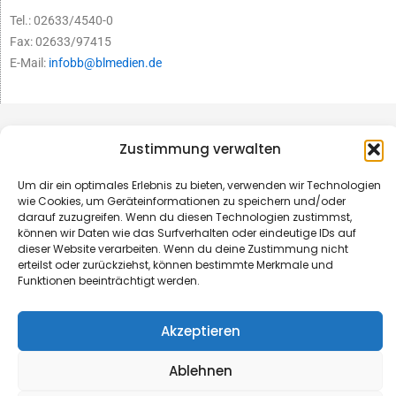
Tel.: 02633/4540-0
Fax: 02633/97415
E-Mail:
infobb@blmedien.de
Zustimmung verwalten
Um dir ein optimales Erlebnis zu bieten, verwenden wir Technologien
wie Cookies, um Geräteinformationen zu speichern und/oder
darauf zuzugreifen. Wenn du diesen Technologien zustimmst,
können wir Daten wie das Surfverhalten oder eindeutige IDs auf
dieser Website verarbeiten. Wenn du deine Zustimmung nicht
erteilst oder zurückziehst, können bestimmte Merkmale und
Funktionen beeinträchtigt werden.
© B&L MedienGesellschaft mbH & Co. KG
Akzeptieren
Made with ♥ by HLT GmbH & Co. KG
Ablehnen