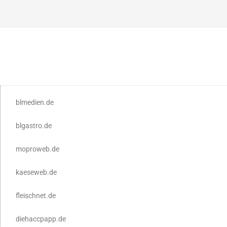
blmedien.de
blgastro.de
moproweb.de
kaeseweb.de
fleischnet.de
diehaccpapp.de