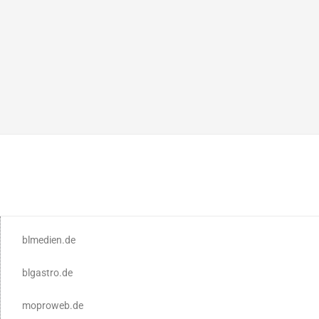
blmedien.de
blgastro.de
moproweb.de