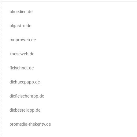
blmedien.de
blgastro.de
moproweb.de
kaeseweb.de
fleischnet.de
diehaccpapp.de
diefleischerapp.de
diebestellapp.de
promedia-thekentv.de