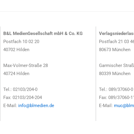
B&L MedienGesellschaft mbH & Co. KG
Verlagsniederla
Postfach 10 02 20
Postfach 21 03 4
40702 Hilden
80673 München
Max-Volmer-Straße 28
Garmischer Straß
40724 Hilden
80339 München
Tel.: 02103/204-0
Tel.: 089/37060-0
Fax: 02103/204-204
Fax: 089/37060-1
E-Mail:
info@blmedien.de
E-Mail:
muc@blme