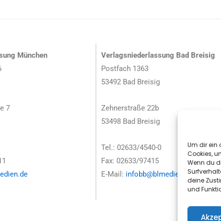
ssung München
Verlagsniederlassung Bad Breisig
6
Postfach 1363
53492 Bad Breisig
e 7
Zehnerstraße 22b
53498 Bad Breisig
Um dir ein 
Tel.: 02633/4540-0
Cookies, u
11
Fax: 02633/97415
Wenn du di
Surfverhalt
dien.de
E-Mail:
infobb@blmedien.de
deine Zust
und Funkti
Akzep