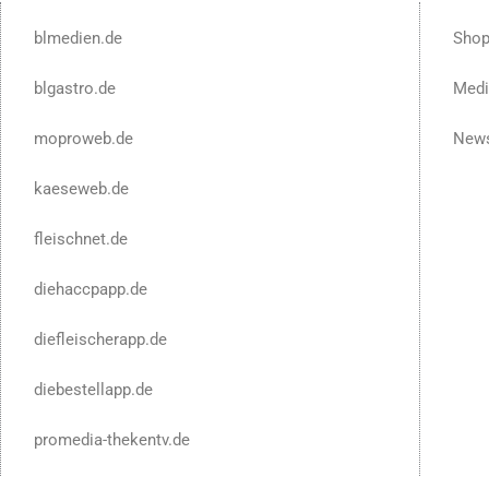
blmedien.de
Sho
blgastro.de
Medi
moproweb.de
News
kaeseweb.de
fleischnet.de
diehaccpapp.de
diefleischerapp.de
diebestellapp.de
promedia-thekentv.de