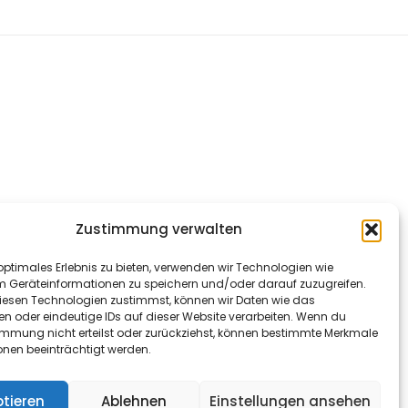
Zustimmung verwalten
optimales Erlebnis zu bieten, verwenden wir Technologien wie
m Geräteinformationen zu speichern und/oder darauf zuzugreifen.
esen Technologien zustimmst, können wir Daten wie das
en oder eindeutige IDs auf dieser Website verarbeiten. Wenn du
immung nicht erteilst oder zurückziehst, können bestimmte Merkmale
onen beeinträchtigt werden.
tieren
Ablehnen
Einstellungen ansehen