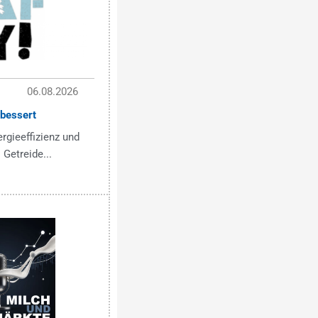
06.08.2026
bessert
ergieeffizienz und
 Getreide...