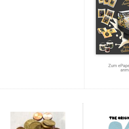
Zum ePaper
anm