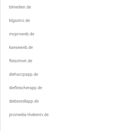
blmedien.de
blgastro.de
moproweb.de
kaeseweb.de
fleischnet.de
diehaccpapp.de
diefleischerapp.de
diebestellapp.de
promedia-thekentv.de