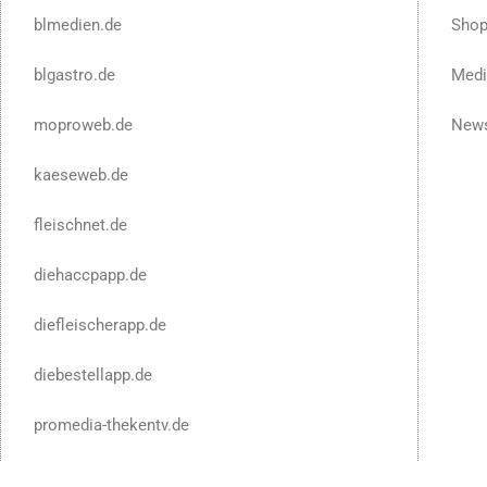
blmedien.de
Sho
blgastro.de
Medi
moproweb.de
News
kaeseweb.de
fleischnet.de
diehaccpapp.de
diefleischerapp.de
diebestellapp.de
promedia-thekentv.de