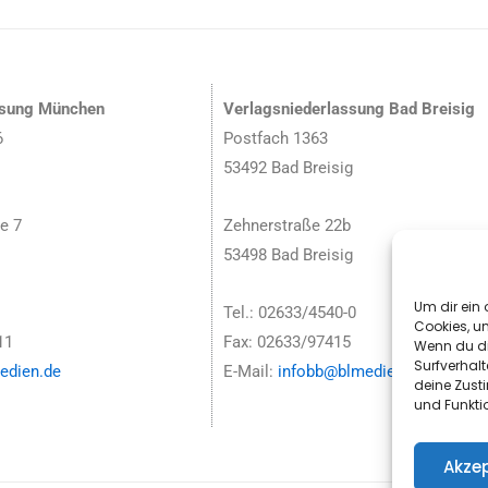
ssung München
Verlagsniederlassung Bad Breisig
6
Postfach 1363
53492 Bad Breisig
e 7
Zehnerstraße 22b
53498 Bad Breisig
Um dir ein 
Tel.: 02633/4540-0
Cookies, u
11
Fax: 02633/97415
Wenn du di
Surfverhalt
dien.de
E-Mail:
infobb@blmedien.de
deine Zust
und Funkti
Akzep