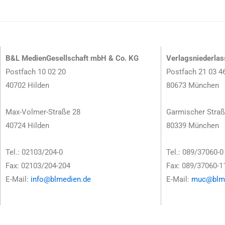
B&L MedienGesellschaft mbH & Co. KG
Verlagsniederla
Postfach 10 02 20
Postfach 21 03 4
40702 Hilden
80673 München
Max-Volmer-Straße 28
Garmischer Straß
40724 Hilden
80339 München
Tel.: 02103/204-0
Tel.: 089/37060-0
Fax: 02103/204-204
Fax: 089/37060-1
E-Mail:
info@blmedien.de
E-Mail:
muc@blme