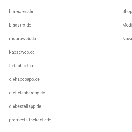
blmedien.de
Sho
blgastro.de
Medi
moproweb.de
News
kaeseweb.de
fleischnet.de
diehaccpapp.de
diefleischerapp.de
diebestellapp.de
promedia-thekentv.de