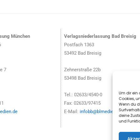
ssung München
Verlagsniederlassung Bad Breisig
6
Postfach 1363
53492 Bad Breisig
e 7
Zehnerstraße 22b
53498 Bad Breisig
Um dir ein 
Tel.: 02633/4540-0
Cookies, u
11
Fax: 02633/97415
Wenn du di
Surfverhalt
dien.de
E-Mail:
infobb@blmedien.de
deine Zust
und Funkti
Akzep