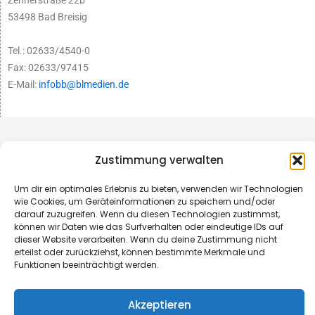
Zehnerstraße 22b
53498 Bad Breisig
Tel.: 02633/4540-0
Fax: 02633/97415
E-Mail:
infobb@blmedien.de
Zustimmung verwalten
Um dir ein optimales Erlebnis zu bieten, verwenden wir Technologien
wie Cookies, um Geräteinformationen zu speichern und/oder
darauf zuzugreifen. Wenn du diesen Technologien zustimmst,
können wir Daten wie das Surfverhalten oder eindeutige IDs auf
dieser Website verarbeiten. Wenn du deine Zustimmung nicht
erteilst oder zurückziehst, können bestimmte Merkmale und
Funktionen beeinträchtigt werden.
© B&L MedienGesellschaft mbH & Co. KG
Akzeptieren