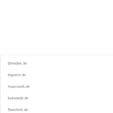
blmedien.de
blgastro.de
moproweb.de
kaeseweb.de
fleischnet.de