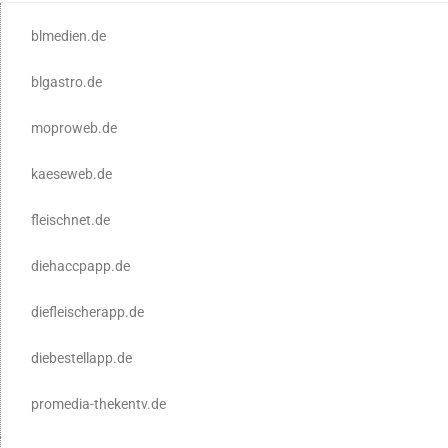
blmedien.de
blgastro.de
moproweb.de
kaeseweb.de
fleischnet.de
diehaccpapp.de
diefleischerapp.de
diebestellapp.de
promedia-thekentv.de