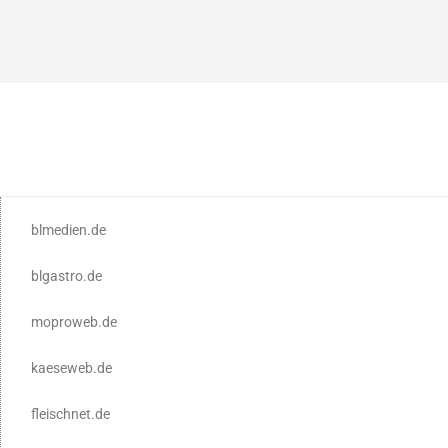
blmedien.de
blgastro.de
moproweb.de
kaeseweb.de
fleischnet.de