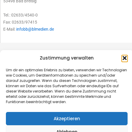
53498 Bad Breisig
Tel.: 02633/4540-0
Fax: 02633/97415
E-Mail:
infobb@blmedien.de
Zustimmung verwalten
Um dir ein optimales Erlebnis zu bieten, verwenden wir Technologien
wie Cookies, um Geräteinformationen zu speichern und/oder
darauf zuzugreifen. Wenn du diesen Technologien zustimmst,
können wir Daten wie das Surfverhalten oder eindeutige IDs auf
dieser Website verarbeiten. Wenn du deine Zustimmung nicht
erteilst oder zurückziehst, können bestimmte Merkmale und
Funktionen beeinträchtigt werden.
© B&L MedienGesellschaft mbH & Co. KG
Akzeptieren
Made with ♥ by HLT GmbH & Co. KG
Ablehnen