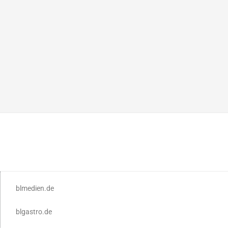
blmedien.de
blgastro.de