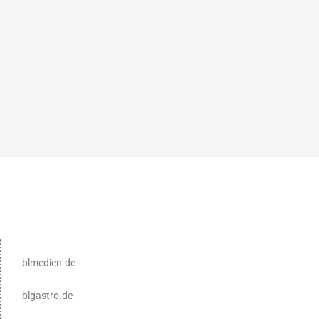
blmedien.de
blgastro.de