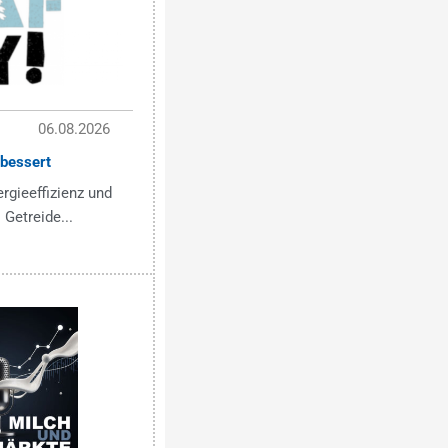
06.08.2026
bessert
ergieeffizienz und
 Getreide...