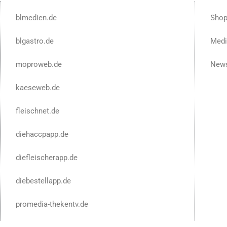
blmedien.de
Sho
blgastro.de
Medi
moproweb.de
News
kaeseweb.de
fleischnet.de
diehaccpapp.de
diefleischerapp.de
diebestellapp.de
promedia-thekentv.de