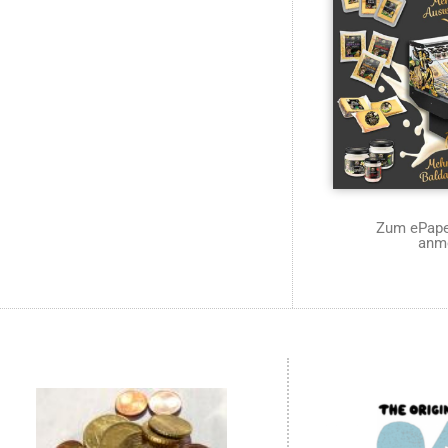
Zum ePaper
anm