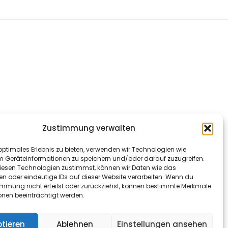
Zustimmung verwalten
optimales Erlebnis zu bieten, verwenden wir Technologien wie
m Geräteinformationen zu speichern und/oder darauf zuzugreifen.
esen Technologien zustimmst, können wir Daten wie das
en oder eindeutige IDs auf dieser Website verarbeiten. Wenn du
immung nicht erteilst oder zurückziehst, können bestimmte Merkmale
onen beeinträchtigt werden.
tieren
Ablehnen
Einstellungen ansehen