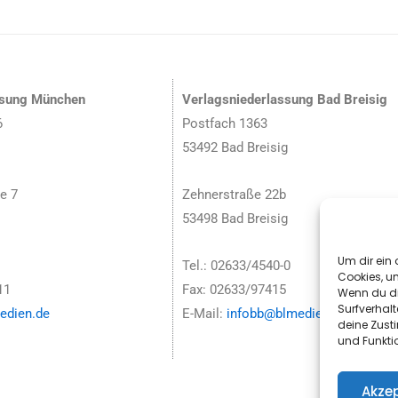
ssung München
Verlagsniederlassung Bad Breisig
6
Postfach 1363
53492 Bad Breisig
e 7
Zehnerstraße 22b
53498 Bad Breisig
Um dir ein 
Tel.: 02633/4540-0
Cookies, u
11
Fax: 02633/97415
Wenn du di
Surfverhalt
dien.de
E-Mail:
infobb@blmedien.de
deine Zust
und Funkti
Akzep