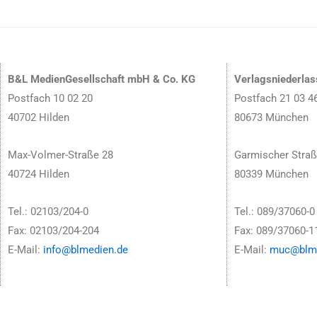
B&L MedienGesellschaft mbH & Co. KG
Verlagsniederla
Postfach 10 02 20
Postfach 21 03 4
40702 Hilden
80673 München
Max-Volmer-Straße 28
Garmischer Straß
40724 Hilden
80339 München
Tel.: 02103/204-0
Tel.: 089/37060-0
Fax: 02103/204-204
Fax: 089/37060-1
E-Mail:
info@blmedien.de
E-Mail:
muc@blme