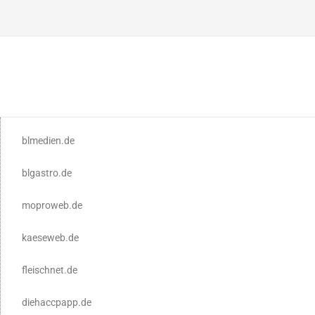
blmedien.de
blgastro.de
moproweb.de
kaeseweb.de
fleischnet.de
diehaccpapp.de