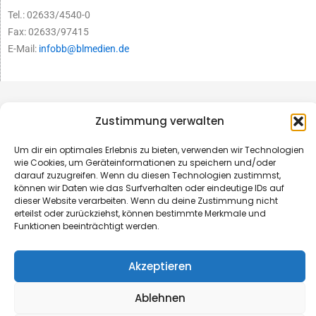
Tel.: 02633/4540-0
Fax: 02633/97415
E-Mail:
infobb@blmedien.de
Zustimmung verwalten
Um dir ein optimales Erlebnis zu bieten, verwenden wir Technologien
wie Cookies, um Geräteinformationen zu speichern und/oder
darauf zuzugreifen. Wenn du diesen Technologien zustimmst,
können wir Daten wie das Surfverhalten oder eindeutige IDs auf
dieser Website verarbeiten. Wenn du deine Zustimmung nicht
erteilst oder zurückziehst, können bestimmte Merkmale und
Funktionen beeinträchtigt werden.
© B&L MedienGesellschaft mbH & Co. KG
Akzeptieren
Made with ♥ by HLT GmbH & Co. KG
Ablehnen