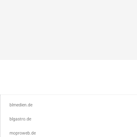
blmedien.de
blgastro.de
moproweb.de