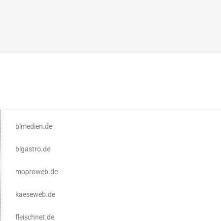
blmedien.de
blgastro.de
moproweb.de
kaeseweb.de
fleischnet.de