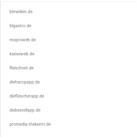
blmedien.de
blgastro.de
moproweb.de
kaeseweb.de
fleischnet.de
diehaccpapp.de
diefleischerapp.de
diebestellapp.de
promedia-thekentv.de