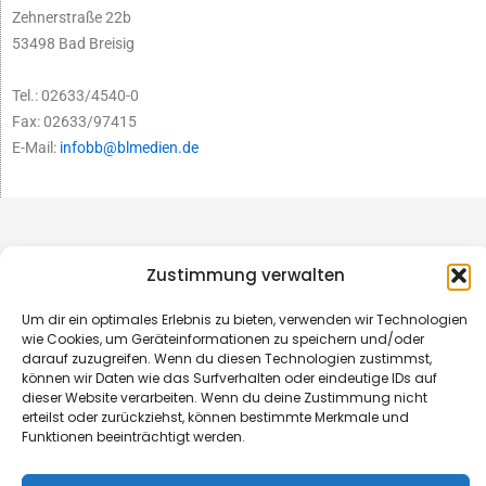
Zehnerstraße 22b
53498 Bad Breisig
Tel.: 02633/4540-0
Fax: 02633/97415
E-Mail:
infobb@blmedien.de
Zustimmung verwalten
Um dir ein optimales Erlebnis zu bieten, verwenden wir Technologien
wie Cookies, um Geräteinformationen zu speichern und/oder
darauf zuzugreifen. Wenn du diesen Technologien zustimmst,
können wir Daten wie das Surfverhalten oder eindeutige IDs auf
dieser Website verarbeiten. Wenn du deine Zustimmung nicht
erteilst oder zurückziehst, können bestimmte Merkmale und
Funktionen beeinträchtigt werden.
© B&L MedienGesellschaft mbH & Co. KG