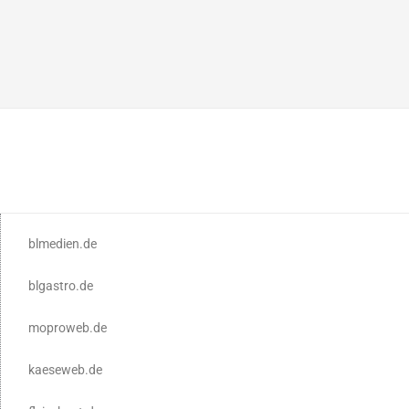
blmedien.de
blgastro.de
moproweb.de
kaeseweb.de