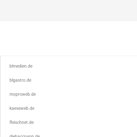
blmedien.de
blgastro.de
moproweb.de
kaeseweb.de
fleischnet.de
diehaccpapp.de