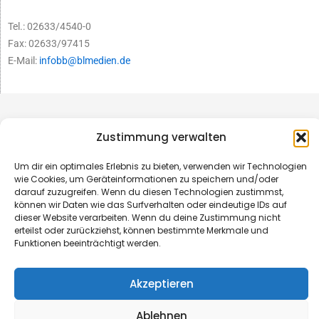
Tel.: 02633/4540-0
Fax: 02633/97415
E-Mail:
infobb@blmedien.de
Zustimmung verwalten
Um dir ein optimales Erlebnis zu bieten, verwenden wir Technologien
wie Cookies, um Geräteinformationen zu speichern und/oder
darauf zuzugreifen. Wenn du diesen Technologien zustimmst,
können wir Daten wie das Surfverhalten oder eindeutige IDs auf
dieser Website verarbeiten. Wenn du deine Zustimmung nicht
erteilst oder zurückziehst, können bestimmte Merkmale und
Funktionen beeinträchtigt werden.
© B&L MedienGesellschaft mbH & Co. KG
Akzeptieren
Made with ♥ by HLT GmbH & Co. KG
Ablehnen