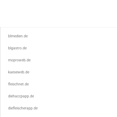
blmedien.de
blgastro.de
moproweb.de
kaeseweb.de
fleischnet.de
diehaccpapp.de
diefleischerapp.de