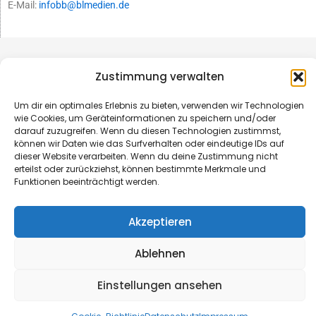
E-Mail:
infobb@blmedien.de
Zustimmung verwalten
Um dir ein optimales Erlebnis zu bieten, verwenden wir Technologien
wie Cookies, um Geräteinformationen zu speichern und/oder
darauf zuzugreifen. Wenn du diesen Technologien zustimmst,
können wir Daten wie das Surfverhalten oder eindeutige IDs auf
dieser Website verarbeiten. Wenn du deine Zustimmung nicht
erteilst oder zurückziehst, können bestimmte Merkmale und
Funktionen beeinträchtigt werden.
© B&L MedienGesellschaft mbH & Co. KG
Akzeptieren
Made with ♥ by HLT GmbH & Co. KG
Ablehnen
Einstellungen ansehen