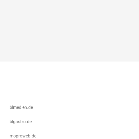
blmedien.de
blgastro.de
moproweb.de