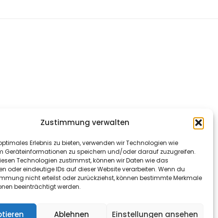
Zustimmung verwalten
optimales Erlebnis zu bieten, verwenden wir Technologien wie
m Geräteinformationen zu speichern und/oder darauf zuzugreifen.
esen Technologien zustimmst, können wir Daten wie das
en oder eindeutige IDs auf dieser Website verarbeiten. Wenn du
immung nicht erteilst oder zurückziehst, können bestimmte Merkmale
onen beeinträchtigt werden.
tieren
Ablehnen
Einstellungen ansehen