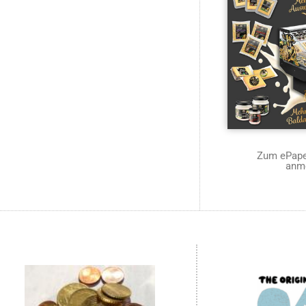
Zum ePaper
anm