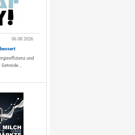
06.08.2026
bessert
ergieeffizienz und
 Getreide...