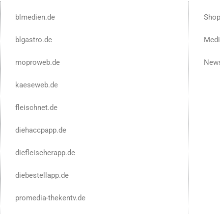
blmedien.de
Sho
blgastro.de
Medi
moproweb.de
News
kaeseweb.de
fleischnet.de
diehaccpapp.de
diefleischerapp.de
diebestellapp.de
promedia-thekentv.de