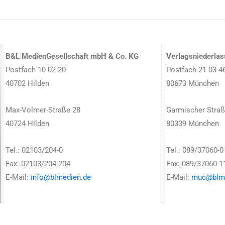
B&L MedienGesellschaft mbH & Co. KG
Verlagsniederla
Postfach 10 02 20
Postfach 21 03 4
40702 Hilden
80673 München
Max-Volmer-Straße 28
Garmischer Straß
40724 Hilden
80339 München
Tel.: 02103/204-0
Tel.: 089/37060-0
Fax: 02103/204-204
Fax: 089/37060-1
E-Mail:
info@blmedien.de
E-Mail:
muc@blme