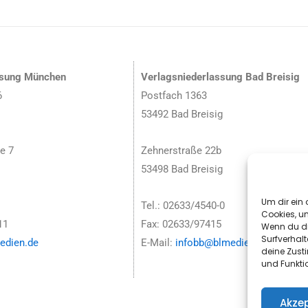
ssung München
Verlagsniederlassung Bad Breisig
6
Postfach 1363
53492 Bad Breisig
e 7
Zehnerstraße 22b
53498 Bad Breisig
Um dir ein 
Tel.: 02633/4540-0
Cookies, u
11
Fax: 02633/97415
Wenn du di
Surfverhalt
dien.de
E-Mail:
infobb@blmedien.de
deine Zust
und Funkti
Akzep