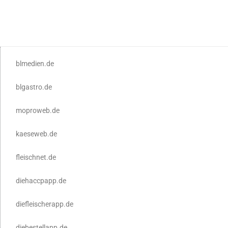
blmedien.de
blgastro.de
moproweb.de
kaeseweb.de
fleischnet.de
diehaccpapp.de
diefleischerapp.de
diebestellapp.de