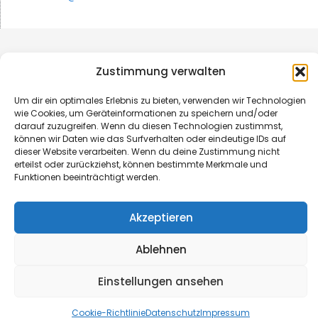
Zustimmung verwalten
Um dir ein optimales Erlebnis zu bieten, verwenden wir Technologien
wie Cookies, um Geräteinformationen zu speichern und/oder
darauf zuzugreifen. Wenn du diesen Technologien zustimmst,
können wir Daten wie das Surfverhalten oder eindeutige IDs auf
dieser Website verarbeiten. Wenn du deine Zustimmung nicht
erteilst oder zurückziehst, können bestimmte Merkmale und
Funktionen beeinträchtigt werden.
© B&L MedienGesellschaft mbH & Co. KG
Akzeptieren
Made with ♥ by HLT GmbH & Co. KG
Ablehnen
Einstellungen ansehen
Cookie-Richtlinie
Datenschutz
Impressum