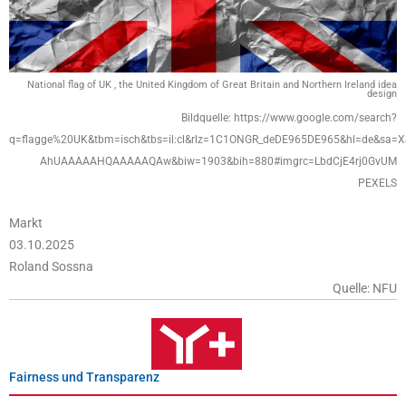
National flag of UK , the United Kingdom of Great Britain and Northern Ireland idea
design
Bildquelle: https://www.google.com/search?
q=flagge%20UK&tbm=isch&tbs=il:cl&rlz=1C1ONGR_deDE965DE965&hl=de&sa
AhUAAAAAHQAAAAAQAw&biw=1903&bih=880#imgrc=LbdCjE4rj0GvUM
PEXELS
Markt
03.10.2025
Roland Sossna
Quelle: NFU
Fairness und Transparenz