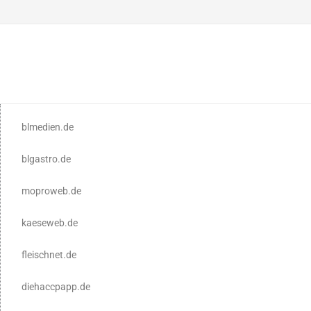
blmedien.de
blgastro.de
moproweb.de
kaeseweb.de
fleischnet.de
diehaccpapp.de