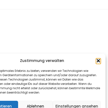
Zustimmung verwalten
optimales Erlebnis zu bieten, verwenden wir Technologien wie
m Geräteinformationen zu speichern und/oder darauf zuzugreifen.
esen Technologien zustimmst, können wir Daten wie das
en oder eindeutige IDs auf dieser Website verarbeiten. Wenn du
immung nicht erteilst oder zurückziehst, können bestimmte Merkmale
onen beeinträchtigt werden.
tieren
Ablehnen
Einstellungen ansehen