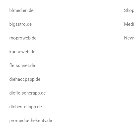
blmedien.de
Sho
blgastro.de
Medi
moproweb.de
News
kaeseweb.de
fleischnet.de
diehaccpapp.de
diefleischerapp.de
diebestellapp.de
promedia-thekentv.de