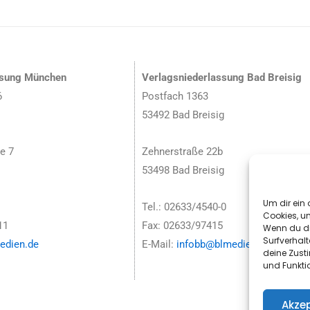
ssung München
Verlagsniederlassung Bad Breisig
6
Postfach 1363
53492 Bad Breisig
e 7
Zehnerstraße 22b
53498 Bad Breisig
Um dir ein 
Tel.: 02633/4540-0
Cookies, u
11
Fax: 02633/97415
Wenn du di
Surfverhalt
dien.de
E-Mail:
infobb@blmedien.de
deine Zust
und Funkti
Akzep