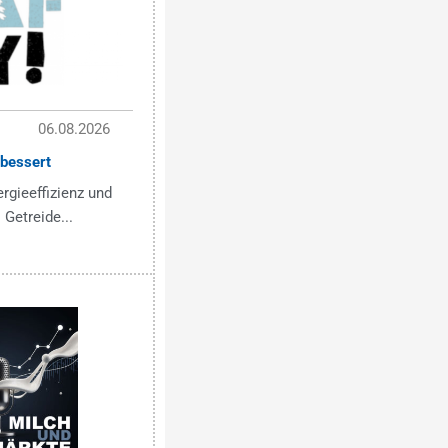
06.08.2026
bessert
ergieeffizienz und
 Getreide...