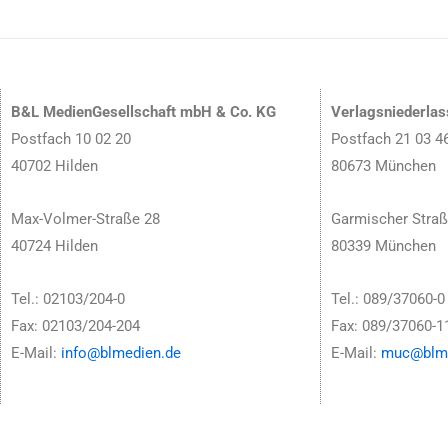
B&L MedienGesellschaft mbH & Co. KG
Verlagsniederla
Postfach 10 02 20
Postfach 21 03 4
40702 Hilden
80673 München
Max-Volmer-Straße 28
Garmischer Straß
40724 Hilden
80339 München
Tel.: 02103/204-0
Tel.: 089/37060-0
Fax: 02103/204-204
Fax: 089/37060-1
E-Mail:
info@blmedien.de
E-Mail:
muc@blme