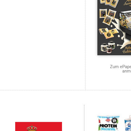
Zum ePaper
anm