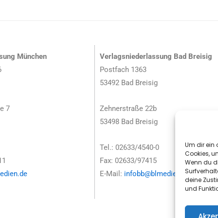
ssung München
Verlagsniederlassung Bad Breisig
6
Postfach 1363
53492 Bad Breisig
e 7
Zehnerstraße 22b
53498 Bad Breisig
Um dir ein 
Tel.: 02633/4540-0
Cookies, u
11
Fax: 02633/97415
Wenn du di
Surfverhalt
dien.de
E-Mail:
infobb@blmedien.de
deine Zust
und Funkti
Akzep