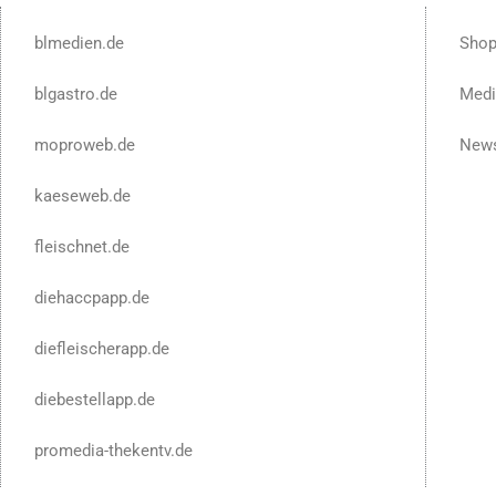
blmedien.de
Sho
blgastro.de
Medi
moproweb.de
News
kaeseweb.de
fleischnet.de
diehaccpapp.de
diefleischerapp.de
diebestellapp.de
promedia-thekentv.de