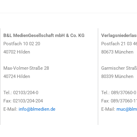
B&L MedienGesellschaft mbH & Co. KG
Verlagsniederla
Postfach 10 02 20
Postfach 21 03 4
40702 Hilden
80673 München
Max-Volmer-Straße 28
Garmischer Straß
40724 Hilden
80339 München
Tel.: 02103/204-0
Tel.: 089/37060-0
Fax: 02103/204-204
Fax: 089/37060-1
E-Mail:
info@blmedien.de
E-Mail:
muc@blme