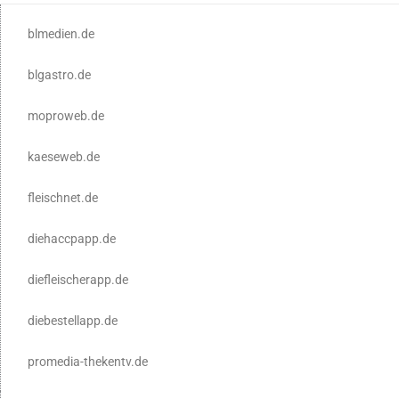
blmedien.de
blgastro.de
moproweb.de
kaeseweb.de
fleischnet.de
diehaccpapp.de
diefleischerapp.de
diebestellapp.de
promedia-thekentv.de