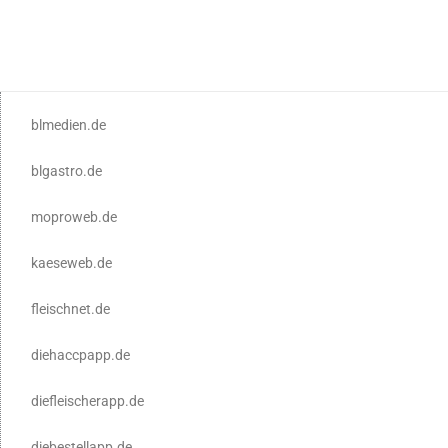
blmedien.de
blgastro.de
moproweb.de
kaeseweb.de
fleischnet.de
diehaccpapp.de
diefleischerapp.de
diebestellapp.de