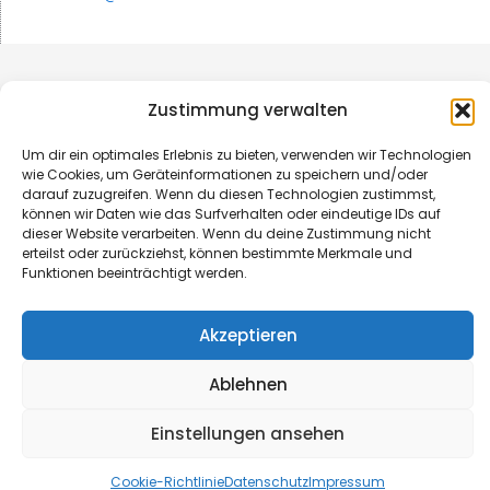
Zustimmung verwalten
Um dir ein optimales Erlebnis zu bieten, verwenden wir Technologien
wie Cookies, um Geräteinformationen zu speichern und/oder
darauf zuzugreifen. Wenn du diesen Technologien zustimmst,
können wir Daten wie das Surfverhalten oder eindeutige IDs auf
dieser Website verarbeiten. Wenn du deine Zustimmung nicht
erteilst oder zurückziehst, können bestimmte Merkmale und
Funktionen beeinträchtigt werden.
© B&L MedienGesellschaft mbH & Co. KG
Akzeptieren
Made with ♥ by HLT GmbH & Co. KG
Ablehnen
Einstellungen ansehen
Cookie-Richtlinie
Datenschutz
Impressum