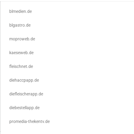
blmedien.de
blgastro.de
moproweb.de
kaeseweb.de
fleischnet.de
diehaccpapp.de
diefleischerapp.de
diebestellapp.de
promedia-thekentv.de