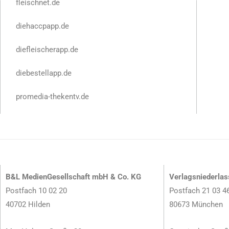
fleischnet.de
diehaccpapp.de
diefleischerapp.de
diebestellapp.de
promedia-thekentv.de
B&L MedienGesellschaft mbH & Co. KG
Verlagsniederla
Postfach 10 02 20
Postfach 21 03 4
40702 Hilden
80673 München