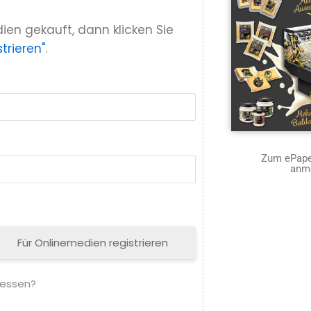
ien gekauft, dann klicken Sie
trieren"
.
Zum ePaper
anm
Für Onlinemedien registrieren
gessen?