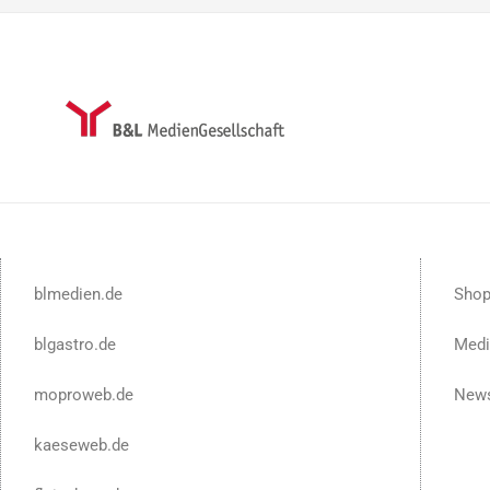
blmedien.de
Sho
blgastro.de
Medi
moproweb.de
News
kaeseweb.de