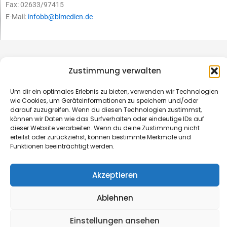
Fax: 02633/97415
E-Mail:
infobb@blmedien.de
Zustimmung verwalten
Um dir ein optimales Erlebnis zu bieten, verwenden wir Technologien
wie Cookies, um Geräteinformationen zu speichern und/oder
darauf zuzugreifen. Wenn du diesen Technologien zustimmst,
können wir Daten wie das Surfverhalten oder eindeutige IDs auf
dieser Website verarbeiten. Wenn du deine Zustimmung nicht
erteilst oder zurückziehst, können bestimmte Merkmale und
Funktionen beeinträchtigt werden.
© B&L MedienGesellschaft mbH & Co. KG
Akzeptieren
Made with ♥ by HLT GmbH & Co. KG
Ablehnen
Einstellungen ansehen