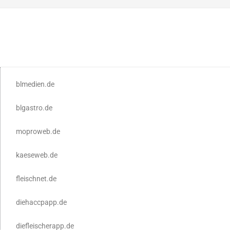
blmedien.de
blgastro.de
moproweb.de
kaeseweb.de
fleischnet.de
diehaccpapp.de
diefleischerapp.de